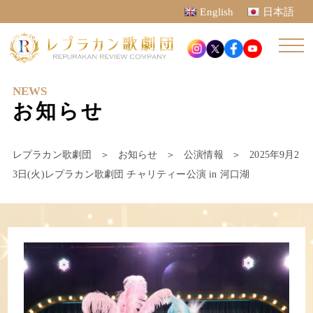
English
日本語
NEWS
お知らせ
レプラカン歌劇団
＞
お知らせ
＞
公演情報
＞
2025年9月2
3日(火)レプラカン歌劇団 チャリティー公演 in 河口湖