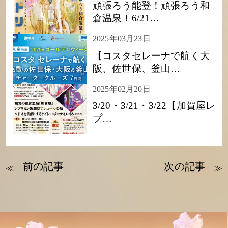
頑張ろう能登！頑張ろう和
倉温泉！6/21…
2025年03月23日
【コスタセレーナで航く大
阪、佐世保、釜山…
2025年02月20日
3/20・3/21・3/22【加賀屋レ
プ…
前の記事
次の記事