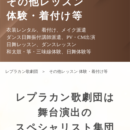
その他レッスン
体験・着付け等
衣装レンタル、着付け、メイク派遣
ダンス日舞振付講師派遣、PV・CM出演
日舞レッスン、ダンスレッスン
和太鼓・箏・三味線体験、日舞体験等
レプラカン歌劇団
＞
その他レッスン 体験・着付け等
レプラカン歌劇団は
舞台演出の
スペシャリスト集団