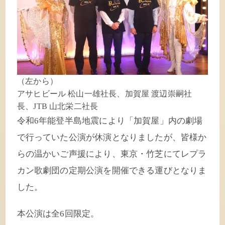
（左から）
アサヒビール 松山一雄社長、加賀屋 渡辺崇嗣社
長、JTB 山北栄二社長
令和6年能登半島地震により「加賀屋」内の劇場
で行っていた公演が休演となりましたが、皆様か
らの温かいご声援により、東京・竹芝にてレプラ
カン歌劇団の定期公演を開催できる運びとなりま
した。
本公演は全6回限定。