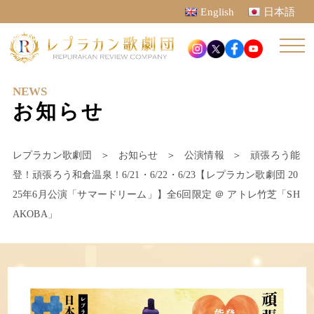
English
日本語
NEWS
お知らせ
レプラカン歌劇団
＞
お知らせ
＞
公演情報
＞
頑張ろう能
登！頑張ろう和倉温泉！6/21・6/22・6/23【レプラカン歌劇団 20
25年6月公演「サマードリーム」】全6回限定 ＠ アトレ竹芝「SH
AKOBA」